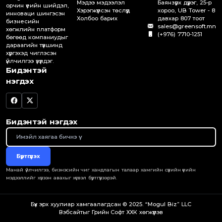
Мэдээ мэдээлэл
Баянзүрх дүүрэг, 25-р
орчин үеийн шийдэл,
Хэрэгжүүлсэн төслүүд
хороо, UB Tower - 8
инноваци шингэсэн
Холбоо барих
давхар 807 тоот
бизнесийн
sales@greensoft.mn
хөгжлийн платформ
(+976) 7710-1251
бөгөөд компаниудыг
дараагийн түвшинд
хүргэхэд чиглэсэн
үйлчилгээ үзүүлдэг.
Бидэнтэй
нэгдэх
Бидэнтэй нэгдэх
Бүртгүүлэх
Манай үйлчилгээ, бизнэсийн чиг хандлагын талаар хамгийн сүүлийн үеийн
мэдээллийг хүлээн авахыг хүсвэл бүртгүүлээрэй.
Бүх эрх хуулиар хамгаалагдсан © 2025. “Mogul Biz” LLC
Вэбсайт
ыг
Грийн Софт ХХК
хөгжүүлэв