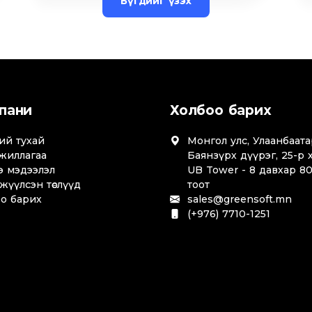
Бүгдийг үзэх
пани
Холбоо барих
ий тухай
Монгол улс, Улаанбаата
жиллагаа
Баянзүрх дүүрэг, 25-р 
э мэдээлэл
UB Tower - 8 давхар 8
жүүлсэн төслүүд
тоот
о барих
sales@greensoft.mn
(+976) 7710-1251