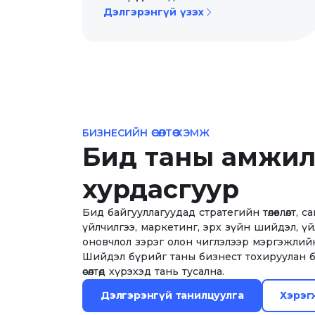
Дэлгэрэнгүй үзэх
БИЗНЕСИЙН ӨСӨЛТӨӨ ХЭМЖ
Бид таны амжи
хурдасгуур
Бид байгууллагуудад стратегийн төлөвлөлт, са
үйлчилгээ, маркетинг, эрх зүйн шийдэл, ү
оновчлол зэрэг олон чиглэлээр мэргэжлий
Шийдэл бүрийг таны бизнест тохируулан б
өсөлтөд хүрэхэд тань тусална.
Дэлгэрэнгүй танилцуулга
Хэрэг