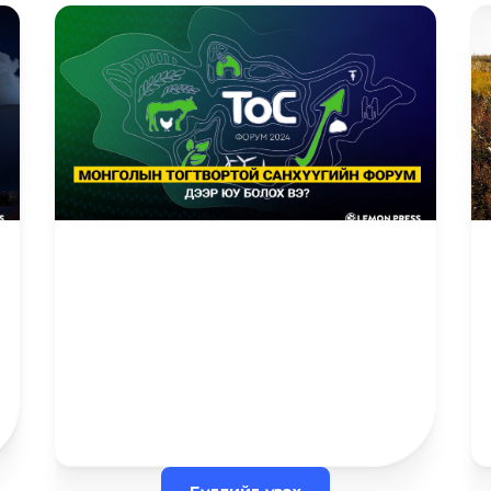
12.27.2024
Монгол цөмийн салбартаа
М
шинэчлэл хийнэ
С
Монголын цөмийн эрчим хүчний
б
салбар өнөөг хүртэл хөгжлийн эхэн
Мо
шатанд байгаа ч сүүлийн жилүүдэд
(Т
энэ салбарт олны нүд орсон. Иймд ч
Уг
ЗГ Цөмийн энергийн тухай хуульд
хү
нэмэлт, өөрчлөлт оруулах тухай хуулийн
ам
төслийг УИХ-д өргөн мэдүүлээд байна.
хө
зо
хө
ха
Цааш унших
Ца