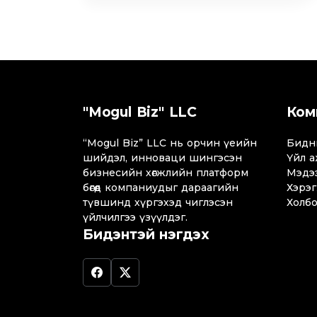
"Mogul Biz" LLC
Ком
“Mogul Biz” LLC нь орчин үеийн
Бидн
шийдэл, инноваци шингэсэн
Үйл а
бизнесийн хөгжлийн платформ
Мэдэ
бөгөөд компаниудыг дараагийн
Хэрэг
түвшинд хүргэхэд чиглэсэн
Холбо
үйлчилгээ үзүүлдэг.
Бидэнтэй нэгдэх