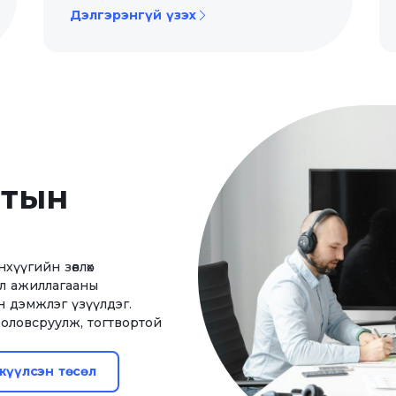
Дэлгэрэнгүй үзэх
лтын
нхүүгийн зөвлөх
йл ажиллагааны
н дэмжлэг үзүүлдэг.
оловсруулж, тогтвортой
жүүлсэн төсөл