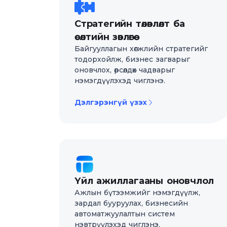
Стратегийн төлөвлөлт ба
өсөлтийн зөвлөгөө
Байгууллагын хөгжлийн стратегийг
тодорхойлж, бизнес загварыг
оновчлох, өрсөлдөх чадварыг
нэмэгдүүлэхэд чиглэнэ.
Дэлгэрэнгүй үзэх
Үйл ажиллагааны оновчлол
Ажлын бүтээмжийг нэмэгдүүлж,
зардал бууруулах, бизнесийн
автоматжуулалтын систем
нэвтрүүлэхэд чиглэнэ.