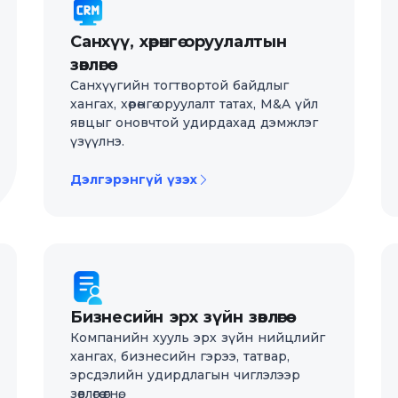
Санхүү, хөрөнгө оруулалтын
зөвлөгөө
Санхүүгийн тогтвортой байдлыг
хангах, хөрөнгө оруулалт татах, M&A үйл
явцыг оновчтой удирдахад дэмжлэг
үзүүлнэ.
Дэлгэрэнгүй үзэх
Бизнесийн эрх зүйн зөвлөгөө
Компанийн хууль эрх зүйн нийцлийг
хангах, бизнесийн гэрээ, татвар,
эрсдэлийн удирдлагын чиглэлээр
зөвлөгөө өгнө.