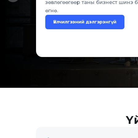
зөвлөгөөгөөр таны бизнест шинэ
зөвлөгөөгөөр таны бизнест шинэ
өгнө.
өгнө.
Үйлчилгээний дэлгэрэнгүй
Үйлчилгээний дэлгэрэнгүй
Ү