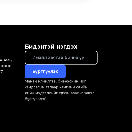
Бидэнтэй нэгдэх
р хот,
хороо,
Бүртгүүлэх
07
Манай үйлчилгээ, бизнэсийн чиг
хандлагын талаар хамгийн сүүлийн
үеийн мэдээллийг хүлээн авахыг хүсвэл
бүртгүүлээрэй.