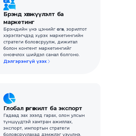
Брэнд хөгжүүлэлт ба
маркетинг
Брэндийн үнэ цэнийг өсгөх, зорилтот
хэрэглэгчдэд хүрэх маркетингийн
стратеги боловсруулж, дижитал
болон контент маркетингийг
оновчлох шийдэл санал болгоно.
Дэлгэрэнгүй үзэх
Глобал өргөжилт ба экспорт
Гадаад зах зээлд гарах, олон улсын
түншүүдтэй хамтран ажиллах,
экспорт, импортын стратеги
боловсруулахад дэмжлэг үзүүлнэ.